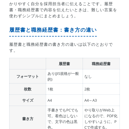
かりやすく自分を採用担当者に伝えることです。履歴
書・職務経歴書で内容を伝えたいときは、難しい言葉を
使わずシンプルにまとめましょう。
履歴書と職務経歴書：書き方の違い
履歴書と職務経歴書の書き方の違いは以下のとおりで
す。
履歴書
職務経歴書
あり(JIS規格が一般
フォーマット
なし
的)
枚数
1枚
2枚
サイズ
A4
A4～A3
手書きでもPCでも
やり取りがWeb上
可。着色はしない
になるので、PDF化
書き方
で、文字の色は黒
しやすいように、P
色。
Cで作成する。