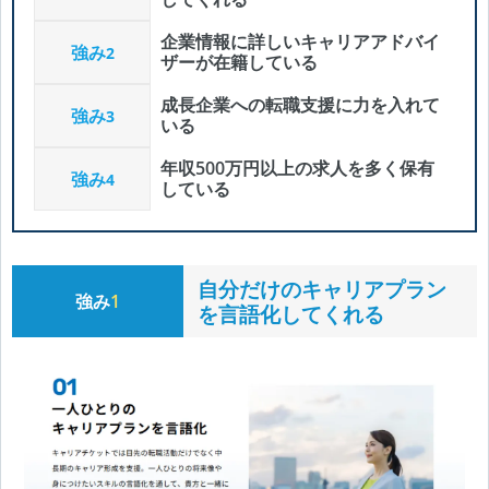
企業情報に詳しいキャリアアドバイ
強み
2
ザーが在籍している
成長企業への転職支援に力を入れて
強み
3
いる
年収500万円以上の求人を多く保有
強み
4
している
自分だけのキャリアプラン
強み
1
を言語化してくれる