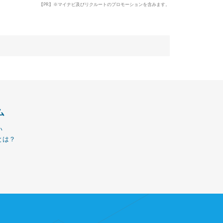
【PR】※マイナビ及びリクルートのプロモーションを含みます。
ム
い
とは？