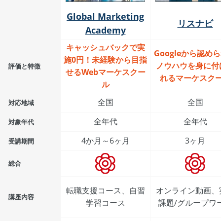
Global Marketing
リスナビ
Academy
キャッシュバックで実
Googleから認め
施0円！未経験から目指
ノウハウを身に付
評価と特徴
せるWebマーケスクー
れるマーケスク
ル
全国
全国
対応地域
全年代
全年代
対象年代
4か月～6ヶ月
3ヶ月
受講期間
総合
転職支援コース、自習
オンライン動画、
講座内容
学習コース
課題/グループワ