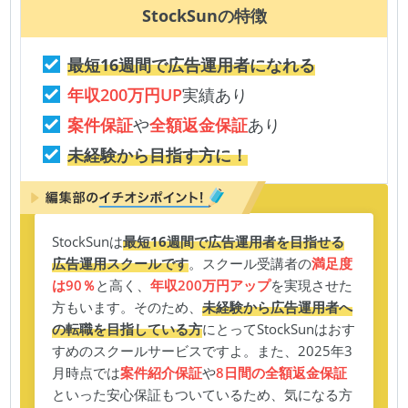
StockSun
の特徴
最短16週間で広告運用者になれる
年収200万円UP
実績あり
案件保証
や
全額返金保証
あり
未経験から目指す方に！
StockSunは
最短16週間で広告運用者を目指せる
広告運用スクールです
。スクール受講者の
満足度
は90％
と高く、
年収200万円アップ
を実現させた
方もいます。そのため、
未経験から広告運用者へ
の転職を目指している方
にとってStockSunはおす
すめのスクールサービスですよ。また、2025年3
月時点では
案件紹介保証
や
8日間の全額返金保証
といった安心保証もついているため、気になる方