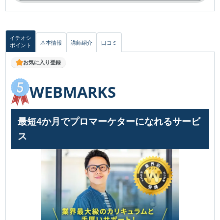
イチオシ
基本情報
講師紹介
口コミ
ポイント
お気に入り登録
WEBMARKS
最短4か月でプロマーケターになれるサービ
ス