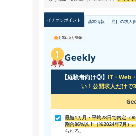
イチオシ
ポイント
基本情報
注目の
求人
お気に入り登録
Geekly
【経験者向け◎】
IT・We
い！公開求人だけで38
Ge
最短1カ月・平均28日で内定（※
割合86%以上（※2024年7月）
られる。