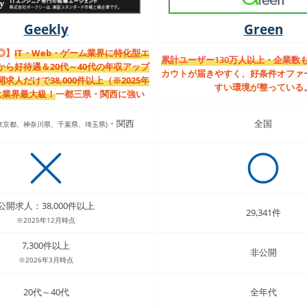
Geekly
Green
◎】
IT・Web・ゲーム業界に特化型エ
累計ユーザー130万人以上・企業数も9
から好待遇＆20代～40代の年収アップ
カウトが届きやすく、好条件オファ
求人だけで38,000件以上（※2025年
すい環境が整っている
は業界最大級！
一都三県・関西に強い
・関西
全国
東京都、神奈川県、千葉県、埼玉県)
公開求人：38,000件以上
29,341件
※2025年12月時点
7,300件以上
非公開
※2026年3月時点
20代～40代
全年代