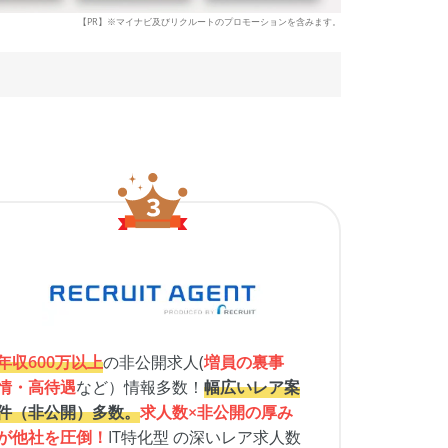
【PR】※マイナビ及びリクルートのプロモーションを含みます。
年収600万以上
の非公開求人(
増員の裏事
情・高待遇
など）情報多数！
幅広いレア案
件（非公開）多数。
求人数×非公開の厚み
が他社を圧倒！
IT特化型 の深いレア求人数