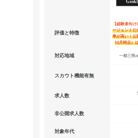
【経験者向け
ージェントだ
評価と特徴
率が高い！公開
12月時点）
対応地域
一都三県
(
スカウト機能有無
求人数
非公開求人数
対象年代