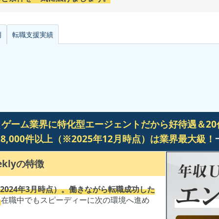
例
転職支援
実績
b・ゲーム業界に特化型エージェントだから好待遇＆2
,000件以上（※2025年12月時点）は業界最大級！
ekly
の特徴
2024年3月時点）。働きながら転職成功した
。
在職中でもスピーディーに次の環境へ進め