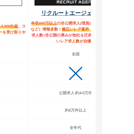
リクルートエージェント IT
年収600万以上
の非公開求人(
増員の裏事情・高待遇
,000社超
。ス
など）情報多数！
幅広いレア案件（非公開）多数。
ーを受け取りや
独自
求人数×非公開の厚みが他社を圧倒！
IT特化型 の深
。
いレア求人数が自慢！
全国
公開求人:約4.6万件
約6万件以上
全年代