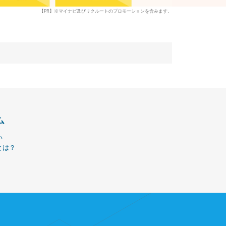
【PR】※マイナビ及びリクルートのプロモーションを含みます。
ム
い
とは？