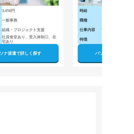
3,456円
3,500円
時給
一般事務
ソフトウェア制御
職種
組織・プロジェクト支援
Webアプリ開発
仕事内容
社員食堂あり、受入体制◎、在
即日スタート、在
特徴
宅あり
募集
ソナ派遣で詳しく探す
パソナ派遣で詳しく