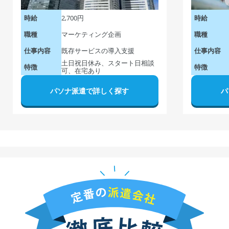
2,700円
時給
時給
マーケティング企画
職種
職種
既存サービスの導入支援
仕事内容
仕事内容
土日祝日休み、スタート日相談
特徴
特徴
可、在宅あり
パソナ派遣で詳しく探す
パ