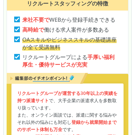
リクルートスタッフィング
の特徴
来社不要で
WEBから登録手続きできる
高時給で
働ける求人案件が多数ある
OAスキルやビジネススキルの基礎講座
が全て受講無料
リクルートグループによる
手厚い福利
厚生・優待サービスが充実
リクルートグループが運営する30年以上の実績を
持つ派遣サイト
で、大手企業の派遣求人を多数取
り扱っています。
また、オンライン面談では、派遣に関する悩みや
それ以外の悩みにも対応し
登録から就業開始まで
のサポート体制も万全
です。