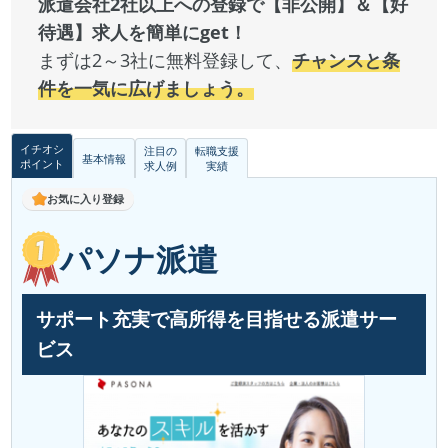
派遣会社2社以上への登録で【非公開】＆【好
待遇】求人を簡単にget！
まずは2～3社に無料登録して、
チャンスと条
件を一気に広げましょう。
イチオシ
注目の
転職支援
基本情報
ポイント
求人例
実績
お気に入り登録
パソナ派遣
サポート充実で高所得を目指せる派遣サー
ビス