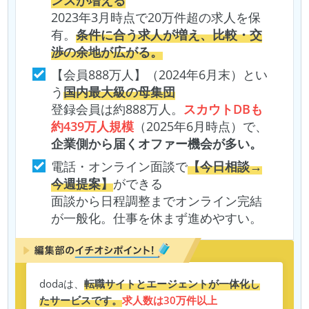
ンスが増える
2023年3月時点で20万件超の求人を保
有。
条件に合う求人が増え、比較・交
渉の余地が広がる。
【会員888万人】（2024年6月末）とい
う
国内最大級の母集団
登録会員は約888万人。
スカウトDBも
約439万人規模
（2025年6月時点）で、
企業側から届くオファー機会が多い。
電話・オンライン面談で
【今日相談→
今週提案】
ができる
面談から日程調整までオンライン完結
が一般化。仕事を休まず進めやすい。
dodaは、
転職サイトとエージェントが一体化し
たサービスです。
求人数は30万件以上