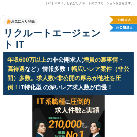
【PR】※マイナビ及びリクルートのプロモーションを含みます。
お気に入り登録
リクルートエージェン
ト IT
年収600万以上
の非公開求人(
増員の裏事情・
高待遇
など）情報多数！
幅広いレア案件（非公
開）多数。
求人数×非公開の厚みが他社を圧
倒！
IT特化型 の深いレア求人数が自慢！