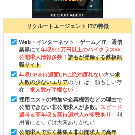
リクルートエージェント ITの特徴
Web・インターネット・ゲーム／IT・通信
業界
にて
年収600万円以上のハイクラス非
公開求人情報多数！
誰もが登録する鉄板転
職サイト
年収UP＆待遇面UPは絶対譲れない
方や
求
人数の少ないエリア
の方には、頼もしい存
在！
求人数が半端ない！
採用コストの増加や企業機密などの理由で
公開できない非公開求人が多数。
スピード
選考＆高年収＆高待遇求人が多数あり。
利
用者にとっては大変ありがたい
公開求人で広く募集＆非公開求人で高年