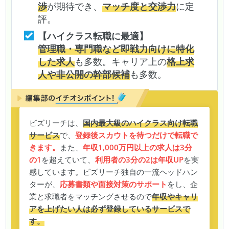
渉
が期待でき、
マッチ度と交渉力
に定
評。
【ハイクラス転職に最適】
管理職・専門職など即戦力向けに特化
した求人
も多数。キャリア上の
格上求
人や非公開の幹部候補
も多数。
ビズリーチは、
国内最大級のハイクラス向け転職
サービス
で、
登録後スカウトを待つだけで転職で
きます。
また、
年収1,000万円以上の求人は3分
の1
を超えていて、
利用者の3分の2は年収UP
を実
感しています。ビズリーチ独自の一流ヘッドハン
ターが、
応募書類や面接対策のサポート
をし、企
業と求職者をマッチングさせるので
年収やキャリ
アを上げたい人は必ず登録しているサービスで
す。