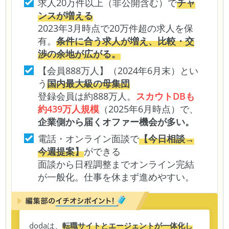
求人20万件以上（非公開含む）で
チャ
ンスが増える
2023年3月時点で20万件超の求人を保
有。
条件に合う求人が増え、比較・交
渉の余地が広がる。
【会員888万人】（2024年6月末）とい
う
国内最大級の母集団
登録会員は約888万人。
スカウトDBも
約439万人規模
（2025年6月時点）で、
企業側から届くオファー機会が多い。
電話・オンライン面談で
【今日相談→
今週提案】
ができる
面談から日程調整までオンライン完結
が一般化。仕事を休まず進めやすい。
dodaは、
転職サイトとエージェントが一体化し