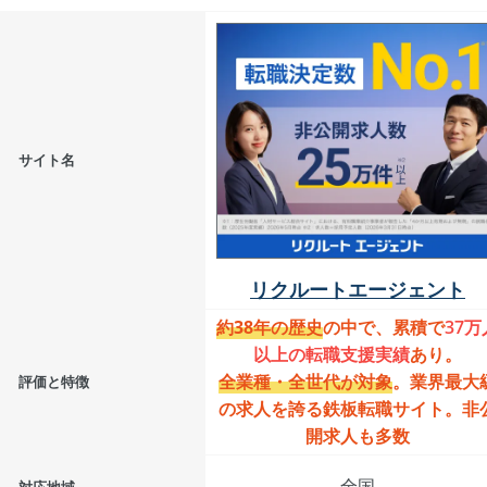
サイト名
リクルートエージェント
約38年の歴史
の中で、累積で
37万
以上の転職支援実績
あり。
全業種・全世代が対象
。業界最大
評価と特徴
の求人を誇る鉄板転職サイト。非
開求人も多数
全国