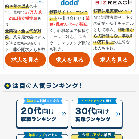
約38年の歴史
の中
転職決定実績No.1！
C
転職サイト×エージェ
で、累積で
37万人以
Mで話題沸騰中！多く
ント
を掛け合わせ！
業
上の転職支援実績
あ
の企業が採用チャネル
種×職種カバーが幅広
り。
として導入、
利用者か
く、転職希望の多様な
全業種・全世代が対
らの評価も◎。
年収6
ニーズに対応。 スカ
象
。業界最大級の求人
00万円以上
の上質な
ウト、マッチング機能
を誇る鉄板転職サイ
求人も多数。
も強力。
ト。非公開求人も多数
求人を見る
求人を見る
求人を見る