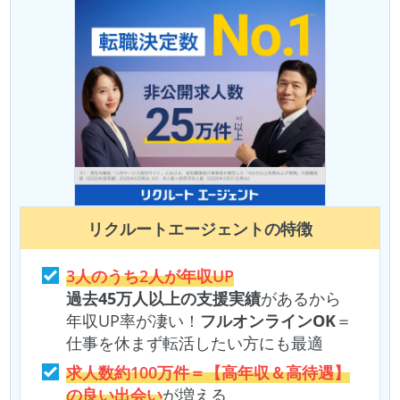
リクルートエージェント
の特徴
3人のうち2人が年収UP
過去45万人以上の支援実績
があるから
年収UP率が凄い！
フルオンラインOK
＝
仕事を休まず転活したい方にも最適
求人数約100万件＝【高年収＆高待遇】
の良い出会い
が増える