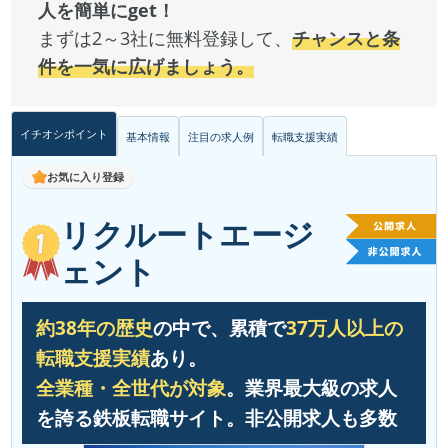
人を簡単にget！
まずは2～3社に無料登録して、
チャンスと条
件を一気に広げましょう。
イチオシポイント
基本情報
注目の求人例
転職支援実績
お気に入り登録
リクルートエージ
ェント
約38年の歴史
の中で、累積で
37万人以上の
転職支援実績
あり。
全業種・全世代が対象
。業界最大級の求人
を誇る鉄板転職サイト。非公開求人も多数