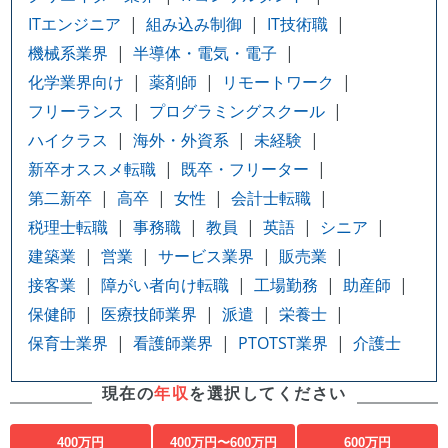
ITエンジニア
組み込み制御
IT技術職
機械系業界
半導体・電気・電子
化学業界向け
薬剤師
リモートワーク
フリーランス
プログラミングスクール
ハイクラス
海外・外資系
未経験
新卒オススメ転職
既卒・フリーター
第二新卒
高卒
女性
会計士転職
税理士転職
事務職
教員
英語
シニア
建築業
営業
サービス業界
販売業
接客業
障がい者向け転職
工場勤務
助産師
保健師
医療技師業界
派遣
栄養士
保育士業界
看護師業界
PTOTST業界
介護士
現在の
年収
を選択してください
400万円
400万円〜600万円
600万円