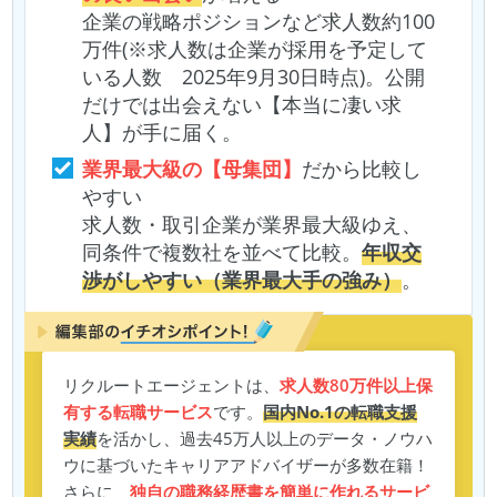
企業の戦略ポジションなど求人数約100
万件(※求人数は企業が採用を予定して
いる人数 2025年9月30日時点)。公開
だけでは出会えない【本当に凄い求
人】が手に届く。
業界最大級の【母集団】
だから比較し
やすい
求人数・取引企業が業界最大級ゆえ、
同条件で複数社を並べて比較。
年収交
渉がしやすい（業界最大手の強み）
。
リクルートエージェントは、
求人数80万件以上保
有する転職サービス
です。
国内No.1の転職支援
実績
を活かし、過去45万人以上のデータ・ノウハ
ウに基づいたキャリアアドバイザーが多数在籍！
さらに、
独自の職務経歴書を簡単に作れるサービ