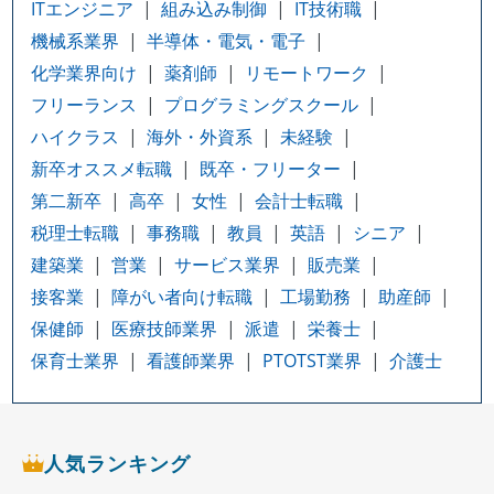
ITエンジニア
組み込み制御
IT技術職
機械系業界
半導体・電気・電子
化学業界向け
薬剤師
リモートワーク
フリーランス
プログラミングスクール
ハイクラス
海外・外資系
未経験
新卒オススメ転職
既卒・フリーター
第二新卒
高卒
女性
会計士転職
税理士転職
事務職
教員
英語
シニア
建築業
営業
サービス業界
販売業
接客業
障がい者向け転職
工場勤務
助産師
保健師
医療技師業界
派遣
栄養士
保育士業界
看護師業界
PTOTST業界
介護士
人気ランキング