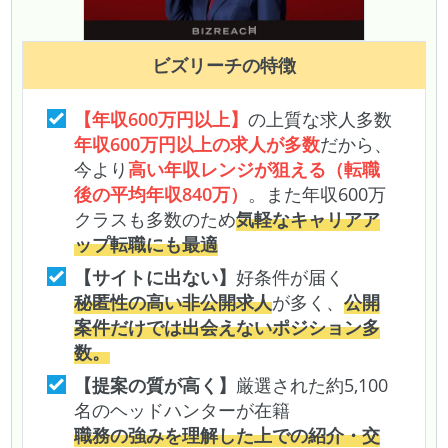
ビズリーチ
の特徴
【年収600万円以上】
の上質な求人多数
年収600万円以上の求人が多数
だから、
今より
高い年収レンジが狙える（転職
後の平均年収840万）
。また年収600万
クラスも多数のため
気軽なキャリアア
ップ転職にも最適
【サイトに出ない】
好条件が届く
秘匿性の高い非公開求人
が多く、
公開
案件だけでは出会えないポジション多
数。
【提案の質が高く】
厳選された約5,100
名のヘッドハンターが在籍
職務の強みを理解した上での紹介・交