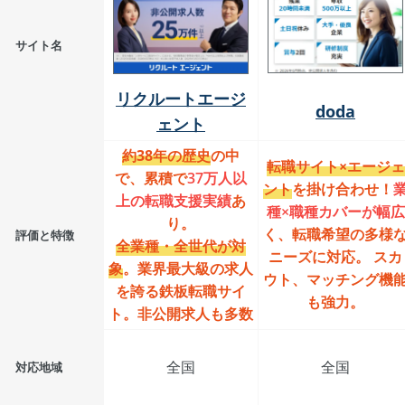
サイト名
リクルートエージ
doda
ェント
約38年の歴史
の中
転職サイト×エージェ
で、累積で
37万人以
ント
を掛け合わせ！
上の転職支援実績
あ
種×職種カバーが幅広
り。
く、転職希望の多様
評価と特徴
全業種・全世代が対
ニーズに対応。 スカ
象
。業界最大級の求人
ウト、マッチング機
を誇る鉄板転職サイ
も強力。
ト。非公開求人も多数
全国
全国
対応地域