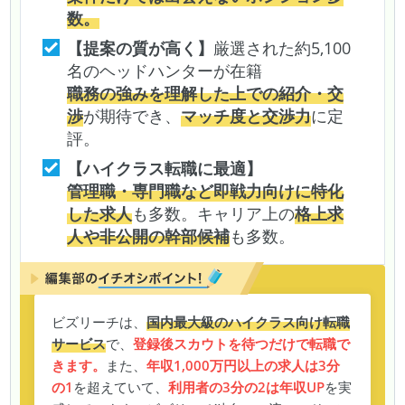
数。
【提案の質が高く】
厳選された約5,100
名のヘッドハンターが在籍
職務の強みを理解した上での紹介・交
渉
が期待でき、
マッチ度と交渉力
に定
評。
【ハイクラス転職に最適】
管理職・専門職など即戦力向けに特化
した求人
も多数。キャリア上の
格上求
人や非公開の幹部候補
も多数。
ビズリーチは、
国内最大級のハイクラス向け転職
サービス
で、
登録後スカウトを待つだけで転職で
きます。
また、
年収1,000万円以上の求人は3分
の1
を超えていて、
利用者の3分の2は年収UP
を実