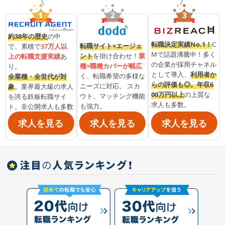
約38年の歴史
の中
転職決定実績No.1！
C
転職サイト×エージェ
で、累積で
37万人以
Mで話題沸騰中！多く
ント
を掛け合わせ！
業
上の転職支援実績
あ
の企業が採用チャネル
種×職種カバーが幅広
り。
として導入、
利用者か
く、転職希望の多様な
全業種・全世代が対
らの評価も◎。
年収6
ニーズに対応。 スカ
象
。業界最大級の求人
00万円以上
の上質な
ウト、マッチング機能
を誇る鉄板転職サイ
求人も多数。
も強力。
ト。非公開求人も多数
求人を見る
求人を見る
求人を見る