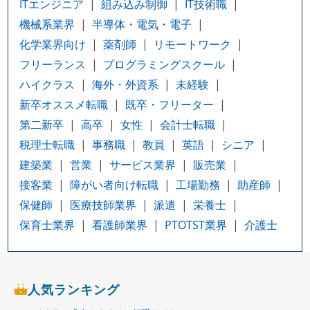
ITエンジニア
組み込み制御
IT技術職
機械系業界
半導体・電気・電子
化学業界向け
薬剤師
リモートワーク
フリーランス
プログラミングスクール
ハイクラス
海外・外資系
未経験
新卒オススメ転職
既卒・フリーター
第二新卒
高卒
女性
会計士転職
税理士転職
事務職
教員
英語
シニア
建築業
営業
サービス業界
販売業
接客業
障がい者向け転職
工場勤務
助産師
保健師
医療技師業界
派遣
栄養士
保育士業界
看護師業界
PTOTST業界
介護士
人気ランキング