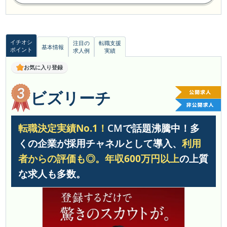
イチオシ
注目の
転職支援
基本情報
ポイント
求人例
実績
お気に入り登録
ビズリーチ
転職決定実績No.1！
CMで話題沸騰中！多
くの企業が採用チャネルとして導入、
利用
者からの評価も◎。
年収600万円以上
の上質
な求人も多数。