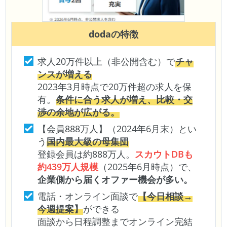
doda
の特徴
求人20万件以上（非公開含む）で
チャ
ンスが増える
2023年3月時点で20万件超の求人を保
有。
条件に合う求人が増え、比較・交
渉の余地が広がる。
【会員888万人】（2024年6月末）とい
う
国内最大級の母集団
登録会員は約888万人。
スカウトDBも
約439万人規模
（2025年6月時点）で、
企業側から届くオファー機会が多い。
電話・オンライン面談で
【今日相談→
今週提案】
ができる
面談から日程調整までオンライン完結