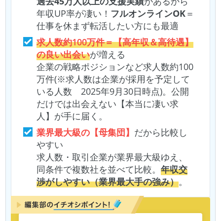
過去45万人以上の支援実績
があるから
年収UP率が凄い！
フルオンラインOK
＝
仕事を休まず転活したい方にも最適
求人数約100万件＝【高年収＆高待遇】
の良い出会い
が増える
企業の戦略ポジションなど求人数約100
万件(※求人数は企業が採用を予定して
いる人数 2025年9月30日時点)。公開
だけでは出会えない【本当に凄い求
人】が手に届く。
業界最大級の【母集団】
だから比較し
やすい
求人数・取引企業が業界最大級ゆえ、
同条件で複数社を並べて比較。
年収交
渉がしやすい（業界最大手の強み）
。