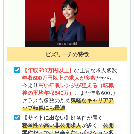
ビズリーチ
の特徴
【年収600万円以上】
の上質な求人多数
年収600万円以上の求人が多数
だから、
今より
高い年収レンジが狙える（転職
後の平均年収840万）
。また年収600万
クラスも多数のため
気軽なキャリアア
ップ転職にも最適
【サイトに出ない】
好条件が届く
秘匿性の高い非公開求人
が多く、
公開
案件だけでは出会えないポジション多