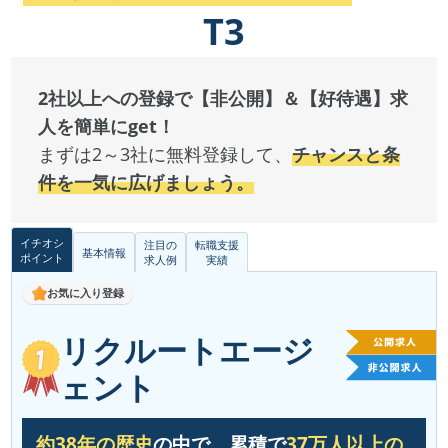
T3
2社以上への登録で【非公開】＆【好待遇】求
人を簡単にget！
まずは2～3社に無料登録して、
チャンスと条
件を一気に広げましょう。
イチオシ
注目の
転職支援
基本情報
ポイント
求人例
実績
お気に入り登録
リクルートエージ
ェント
約38年の歴史
の中で、累積で
37万人以上の