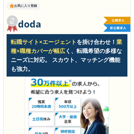
お気に入り登録
doda
転職サイト×エージェント
を掛け合わせ！
業
種×職種カバーが幅広
く、転職希望の多様な
ニーズに対応。 スカウト、マッチング機能
も強力。