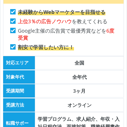
未経験からWebマーケターを目指せる
上位3％の広告ノウハウ
を教えてくれる
Google主催の広告賞で最優秀賞などを
6度
受賞
割安で学習したい方に！
対応エリア
全国
対象年代
全年代
受講期間
3ヶ月
受講方法
オンライン
学習プログラム、求人紹介、年収・入
転職サポー
社日程交渉、面接対策、職務経歴書作