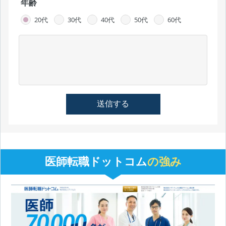
年齢
20代
30代
40代
50代
60代
医師転職ドットコム
の強み