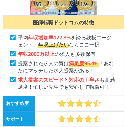
医師転職ドットコムの特徴
平均
年収増加率122.8%
を誇る鉄板エージ
ェント。
年収上げたい
ならここ一択！
年収2000万以上
の求人も多数保有！
提案された求人の質は
満足度95.4%
！あな
たにマッチした求人提案がある！
求人提案のスピード
と
対応の丁寧さ
も高満
足度！忙しい先生でも安心して転職可！
おすすめ度
サポート