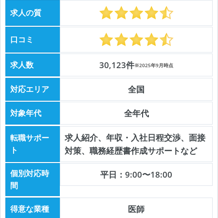
求人の質
口コミ
求人数
30,123件
※2025年9月時点
対応エリア
全国
対象年代
全年代
求人紹介、年収・入社日程交渉、面接
転職サポー
ト
対策、職務経歴書作成サポートなど
個別対応時
平日：9:00〜18:00
間
得意な業種
医師