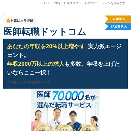
【PR】※マイナビ及びリクルートのプロモーションを含みます。
お気に入り登録
医師転職ドットコム
あなたの年収を20%以上増やす
実力派エージ
※
ェント。
年収2000万以上の求人
も多数。年収を上げた
いならここ一択！
※ 前職比平均年収増加率122.8%