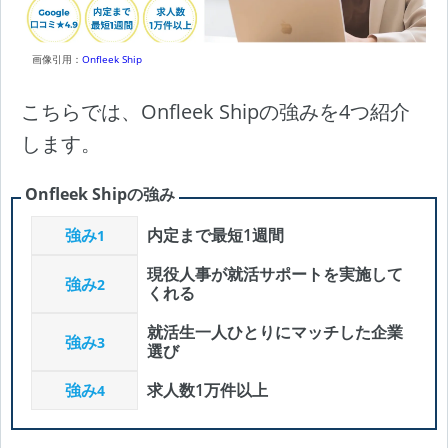
画像引用：
Onfleek Ship
こちらでは、Onfleek Shipの強みを4つ紹介
します。
Onfleek Shipの強み
強み
内定まで最短1週間
1
現役人事が就活サポートを実施して
強み
2
くれる
就活生一人ひとりにマッチした企業
強み
3
選び
強み
求人数1万件以上
4