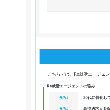
こちらでは、Re就活エージェ
Re就活エージェントの強み
強み
20代に特化し
1
強み
高待遇求人を
2