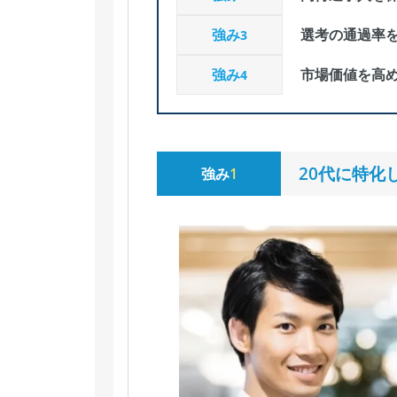
強み
選考の通過率
3
強み
市場価値を高
4
20代に特化
強み
1